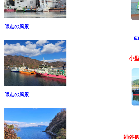
師走の風景
広
小
師走の風景
神谷