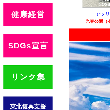
健康経営
（↑ク
光春公園（
SDGs宣言
リンク集
東北復興支援