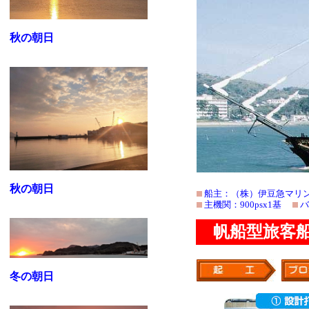
秋の朝日
秋の朝日
船主：（株）伊豆急マ
主機関
：900psx1基
バ
帆船型旅客船
冬の朝日