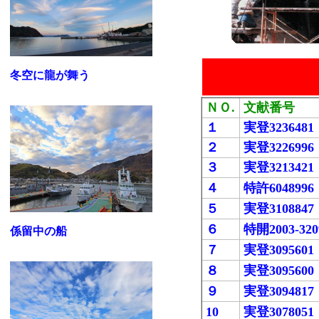
冬空に龍が舞う
ＮＯ.
文献番号
１
実登3236481
２
実登3226996
３
実登3213421
４
特許6048996
５
実登3108847
６
特開2003-320
係留中の船
７
実登3095601
８
実登3095600
９
実登3094817
10
実登3078051