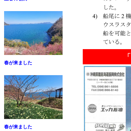
「
春が来ました
春が来ました