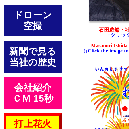
ドローン
空撮
石田造船・
↑クリッ
Masanori Ishida
新聞で見る
(↑Click the image to
当社の歴史
会社紹介
ＣＭ 15秒
打上花火