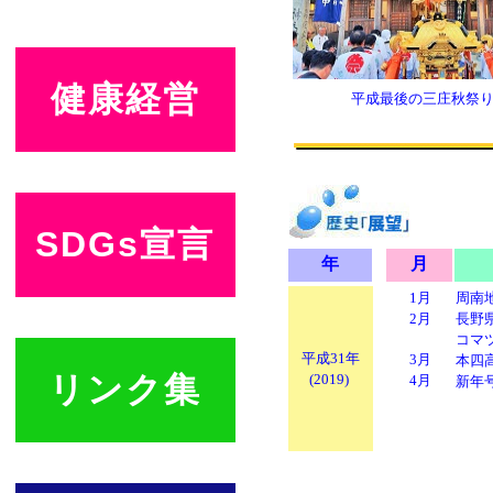
健康経営
平成最後の三庄秋祭
SDGs宣言
年
月
1月
周南
2月
長野
コマ
平成31年
3月
本四
リンク集
(2019)
4月
新年