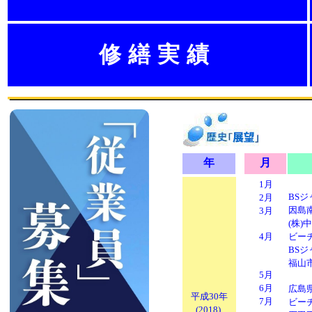
修繕実績
年
月
1月
BS
2月
因島
3月
(株
4月
ビーチ
BS
福山
5月
6月
広島
平成30年
7月
ビーチ
(2018)