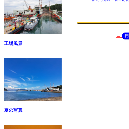
←
円
工場風景
夏の写真