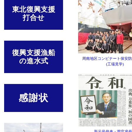
東北復興支援
打合せ
復興支援漁船
周南地区コンビナート保安
の進水式
(工場見学)
感謝状
新元号発表・菅官房