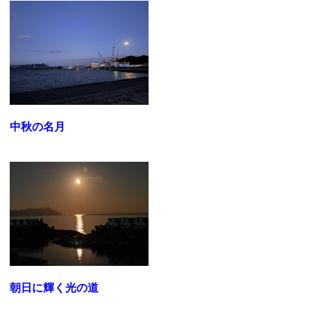
中秋の名月
朝日に輝く光の道