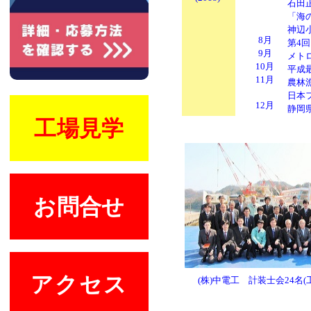
石田正
「海
神辺
8月
第4
9月
メト
10月
平成
11月
農林
日本
12月
静岡
工場見学
お問合せ
アクセス
(株)中電工 計装士会24名(