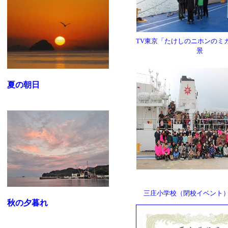
TV東京「たけしのニホンのミ
景
夏の朝日
三庄小学校（閉校イベント
秋の夕暮れ