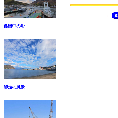
←
変
係留中の船
師走の風景