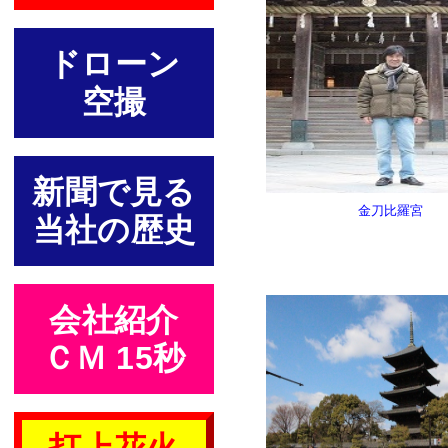
ドローン
空撮
新聞で見る
金刀比羅宮
当社の歴史
会社紹介
ＣＭ 15秒