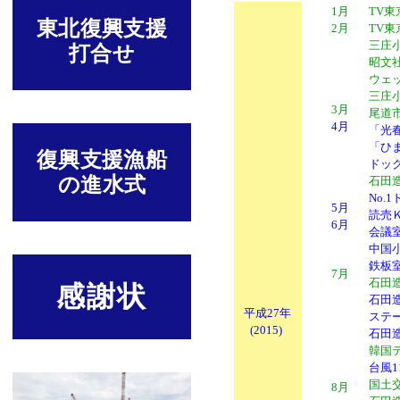
1月
TV
東北復興支援
2月
TV
三庄
打合せ
昭文
ウェ
三庄
3月
尾道
4月
「光
「ひ
復興支援漁船
ドッ
の進水式
石田
No.
5月
読売
6月
会議
中国
鉄板
7月
石田造
感謝状
石田造船
平成27年
ステー
(2015)
石田造
韓国
台風
国土
8月