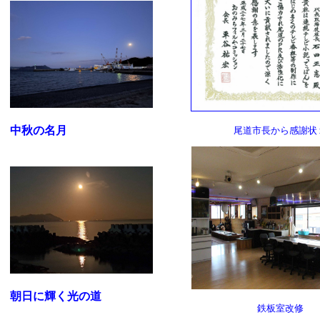
中秋の名月
尾道市長から感謝状
朝日に輝く光の道
鉄板室改修