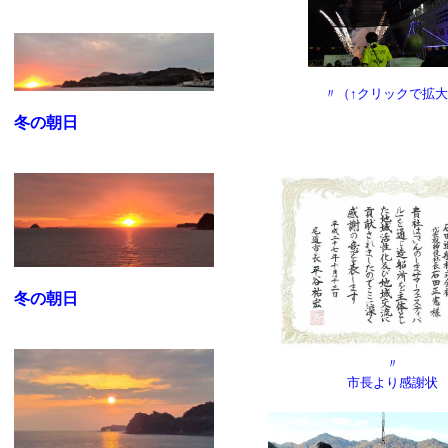
〃（↑クリックで拡
冬の朝日
冬の朝日
〃
市長より感謝状