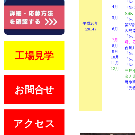
「No
4月
「No
NH
5月
「No
平成26年
第5
6月
(2014)
因島
「N
7月
母、
8月
台風1
9月
工場見学
「No
10月
「N
11月
「N
12月
三庄
金刀
弓削
お問合せ
「光
アクセス