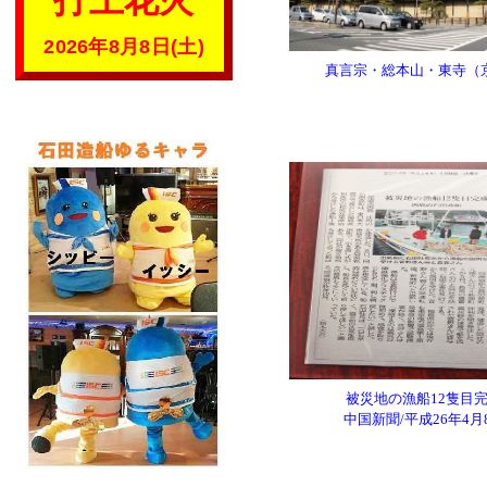
打上花火
2026年8月8日(土)
真言宗・総本山・東寺（
被災地の漁船12隻目
中国新聞/平成26年4月