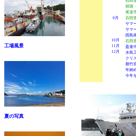
石田
韓国（
尾道
9月
石田
サマ
サマ
因島
10月
石田
工場風景
11月
盈進
12月
水島
クリ
都竹
年納
今年
夏の写真