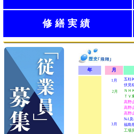
修繕実績
年
月
五柱
1月
伏見
ＮＨ
2月
ＴＶ
高野
高野
高野
№1
3月
福島
工場