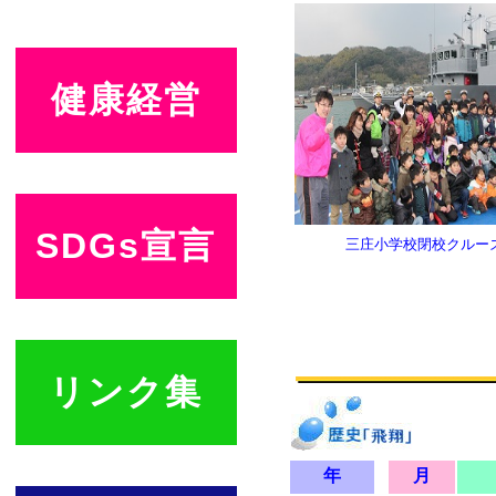
健康経営
SDGs宣言
三庄小学校閉校クルー
リンク集
年
月