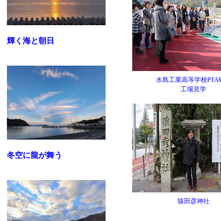
輝く海と朝日
水島工業高等学校PTA
工場見学
冬空に龍が舞う
猿田彦神社